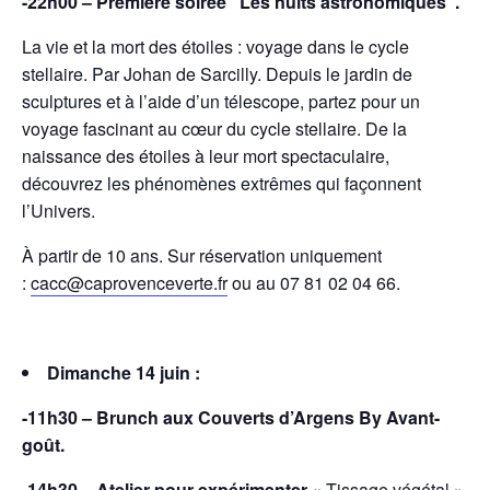
-22h00 –
Première soirée “Les nuits astronomiques”.
La vie et la mort des étoiles : voyage dans le cycle
stellaire. Par Johan de Sarcilly. Depuis le jardin de
sculptures et à l’aide d’un télescope, partez pour un
voyage fascinant au cœur du cycle stellaire. De la
naissance des étoiles à leur mort spectaculaire,
découvrez les phénomènes extrêmes qui façonnent
l’Univers.
À partir de 10 ans.
Sur réservation uniquement
:
cacc@caprovenceverte.fr
ou au 07 81 02 04 66.
Dimanche 14 juin :
-11h30 – Brunch aux Couverts d’Argens By Avant-
goût.
-14h30
– Atelier pour expérimenter
« Tissage végétal ».