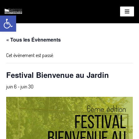
Ouvrir la barre d’outils
Aller
au
contenu
« Tous les Évènements
Cet évènement est passé.
Festival Bienvenue au Jardin
juin 6
-
juin 30