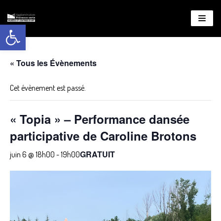
Ouvrir la barre d’outils
Aller
au
contenu
« Tous les Évènements
Cet évènement est passé.
« Topia » – Performance dansée
participative de Caroline Brotons
GRATUIT
juin 6 @ 18h00
-
19h00