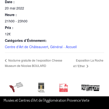
Date :
20 mai 2022
Heure :
21h00 - 23h00
Prix :
12€
Catégories d’Évènement:
Centre d'Art de Châteauvert
,
Général - Accueil
Exposition La Roche
Nocturne gratuite de l’exposition Cheese
Museum de Nicolas BOULARD
et l’Ether
Musées et Centres d'Art de l'Agglomération Provence Verte