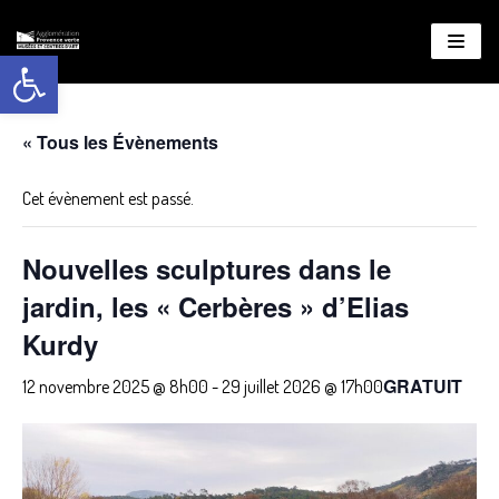
Ouvrir la barre d’outils
Aller
au
contenu
« Tous les Évènements
Cet évènement est passé.
Nouvelles sculptures dans le
jardin, les « Cerbères » d’Elias
Kurdy
GRATUIT
12 novembre 2025 @ 8h00
-
29 juillet 2026 @ 17h00