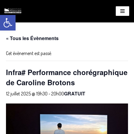
Ouvrir la barre d’outils
Aller
au
contenu
« Tous les Évènements
Cet évènement est passé.
Infra# Performance chorégraphique
de Caroline Brotons
GRATUIT
12 juillet 2025 @ 19h30
-
20h00