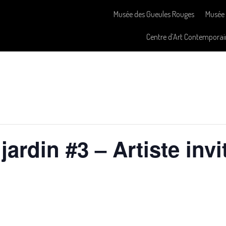
Musée des Gueules Rouges
Musée 
Centre d’Art Contemporai
ardin #3 – Artiste inv