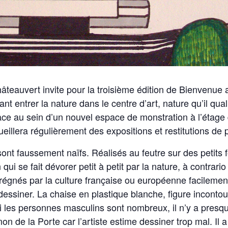
âteauvert invite pour la troisième édition de Bienvenue 
t entrer la nature dans le centre d’art, nature qu’il quali
e au sein d’un nouvel espace de monstration à l’étage d
era régulièrement des expositions et restitutions de 
nt faussement naïfs. Réalisés au feutre sur des petits f
 se fait dévorer petit à petit par la nature, à contrario
régnés par la culture française ou européenne facileme
essiner. La chaise en plastique blanche, figure incontour
si les personnes masculins sont nombreux, il n’y a pre
n de la Porte car l’artiste estime dessiner trop mal. Il a