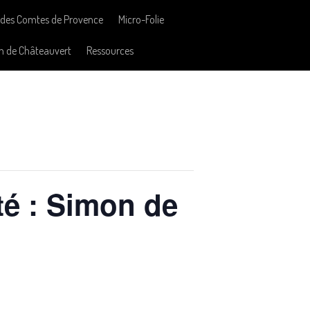
des Comtes de Provence
Micro-Folie
n de Châteauvert
Ressources
ité : Simon de