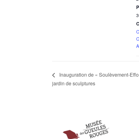
P
3
C
C
C
A
Inauguration de « Soulèvement-Effo
jardin de sculptures