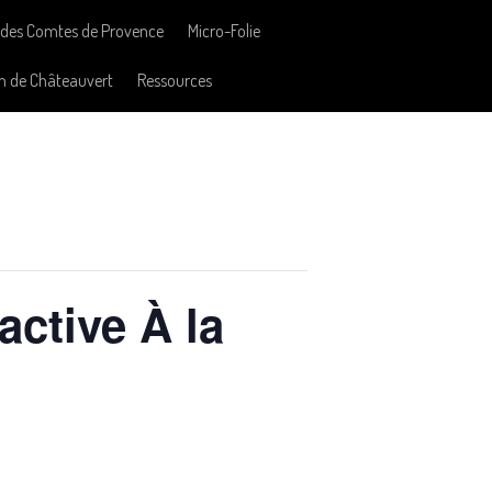
des Comtes de Provence
Micro-Folie
n de Châteauvert
Ressources
active À la