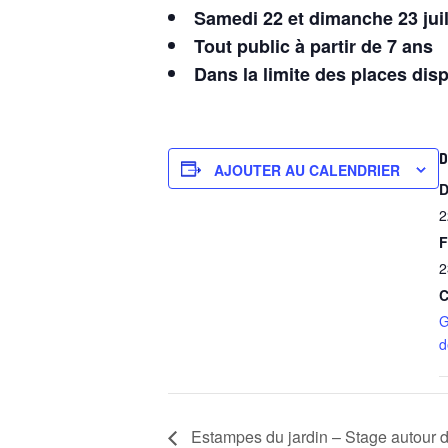
Samedi 22 et dimanche 23 juil
Tout public à partir de 7 ans
Dans la limite des places dis
D
AJOUTER AU CALENDRIER
D
2
F
2
C
G
d
Estampes du jardin – Stage autour de l