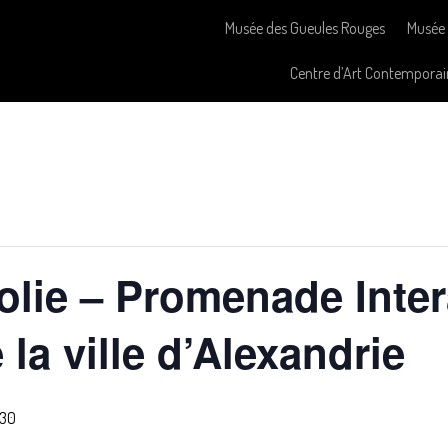
Musée des Gueules Rouges
Musée 
Centre d’Art Contemporai
olie – Promenade Inter
la ville d’Alexandrie
h30