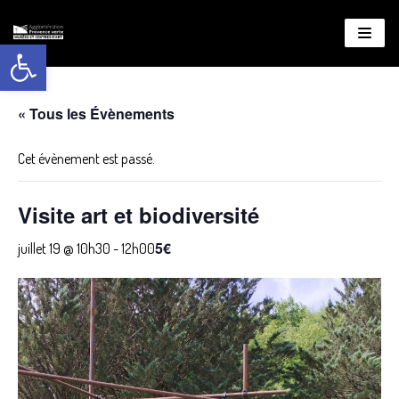
Ouvrir la barre d’outils
Aller
au
contenu
« Tous les Évènements
Cet évènement est passé.
Visite art et biodiversité
5€
juillet 19 @ 10h30
-
12h00