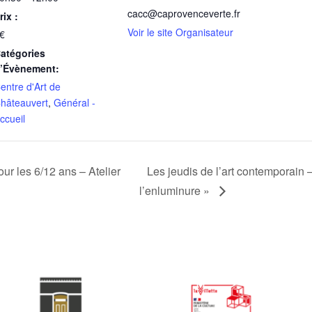
cacc@caprovenceverte.fr
rix :
Voir le site Organisateur
€
atégories
’Évènement:
entre d'Art de
hâteauvert
,
Général -
ccueil
ur les 6/12 ans – Atelier
Les jeudis de l’art contemporain –
l’enluminure »