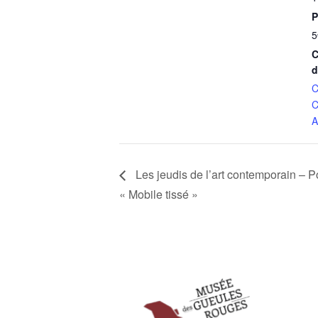
P
5
C
d
C
C
A
Les jeudis de l’art contemporain – Po
« Mobile tissé »