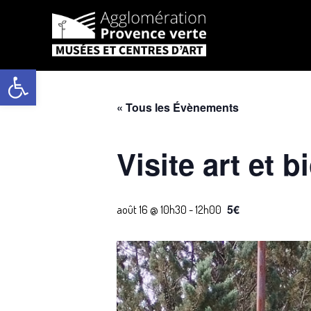
Aller
au
Ouvrir la barre d’outils
contenu
« Tous les Évènements
Visite art et b
5€
août 16 @ 10h30
-
12h00