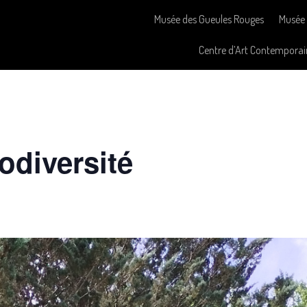
Musée des Gueules Rouges
Musée 
Centre d’Art Contemporai
iodiversité