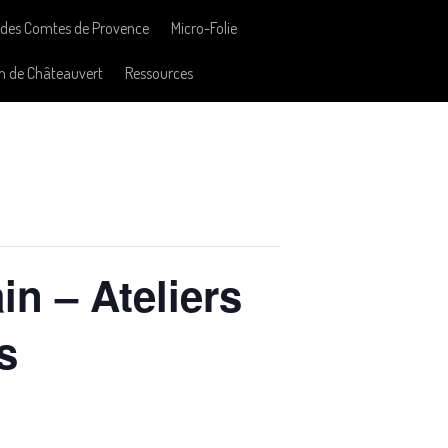
des Comtes de Provence
Micro-Folie
n de Châteauvert
Ressources
in – Ateliers
s