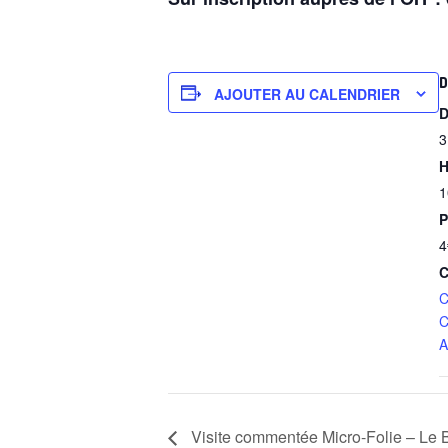
D
AJOUTER AU CALENDRIER
D
3
H
1
P
4
C
C
C
A
Visite commentée Micro-Folie – Le