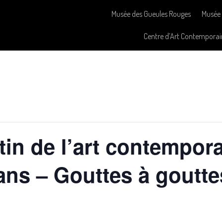
Musée des Gueules Rouges
Musée 
Centre d’Art Contemporai
in de l’art contempora
 ans – Gouttes à goutte