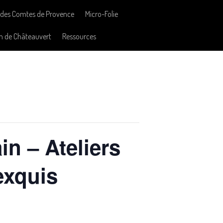
des Comtes de Provence
Micro-Folie
n de Châteauvert
Ressources
in – Ateliers
 exquis