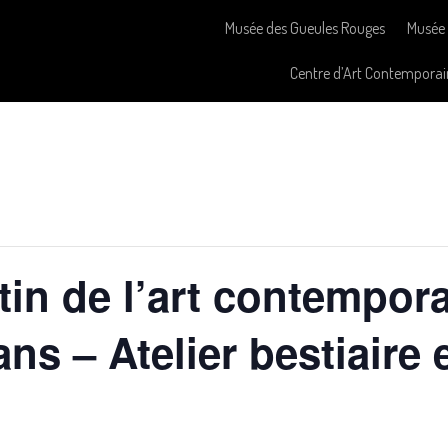
Musée des Gueules Rouges
Musée 
Centre d’Art Contemporai
in de l’art contempora
ans – Atelier bestiaire