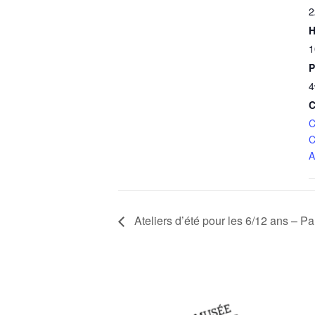
2
H
1
P
4
C
C
C
A
Ateliers d’été pour les 6/12 ans – Par