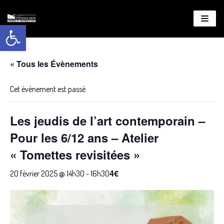
Ouvrir la barre d’outils
Aller
au
contenu
« Tous les Évènements
Cet évènement est passé.
Les jeudis de l’art contemporain –
Pour les 6/12 ans – Atelier
« Tomettes revisitées »
4€
20 février 2025 @ 14h30
-
16h30