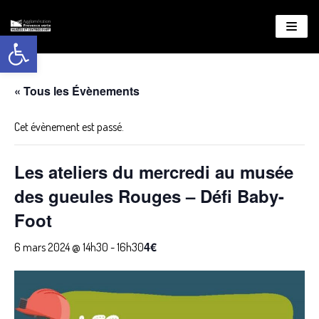
Ouvrir la barre d’outils
Aller
au
contenu
« Tous les Évènements
Cet évènement est passé.
Les ateliers du mercredi au musée
des gueules Rouges – Défi Baby-
Foot
4€
6 mars 2024 @ 14h30
-
16h30