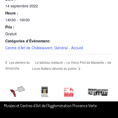
14 septembre 2022
Heure :
14h30 - 16h30
Prix :
Gratuit
Catégories d’Évènement:
Centre d'Art de Châteauvert
,
Général - Accueil
Le tableau restauré « Le Vieux Port de Marseille » de
Les ateliers du
dimanche
Louis Nattero dévoilé au public
Musées et Centres d'Art de l'Agglomération Provence Verte