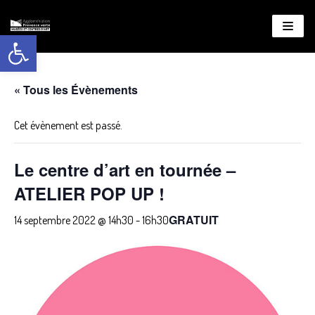
Ouvrir la barre d’outils
Aller
au
contenu
« Tous les Évènements
Cet évènement est passé.
Le centre d’art en tournée –
ATELIER POP UP !
GRATUIT
14 septembre 2022 @ 14h30
-
16h30