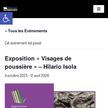
Ouvrir la barre d’outils
Aller
au
contenu
« Tous les Évènements
Cet évènement est passé.
Exposition « Visages de
poussière » – Hilario Isola
4 octobre 2025
-
12 avril 2026