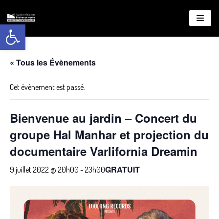
Ouvrir la barre d’outils
Aller
au
contenu
« Tous les Évènements
Cet évènement est passé.
Bienvenue au jardin – Concert du
groupe Hal Manhar et projection du
documentaire Varlifornia Dreamin
GRATUIT
9 juillet 2022 @ 20h00
-
23h00