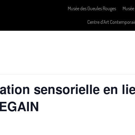
Musée des Gueules Rouges
Musée 
Centre d’Art Contemporai
ation sensorielle en li
REGAIN