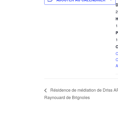
D
2
H
1
P
1
C
C
C
A
Résidence de médiation de Driss 
Raynouard de Brignoles