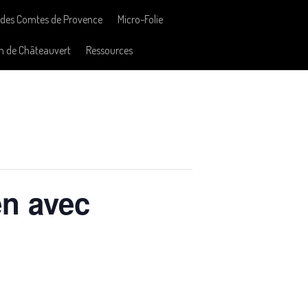
des Comtes de Provence
Micro-Folie
n de Châteauvert
Ressources
en avec