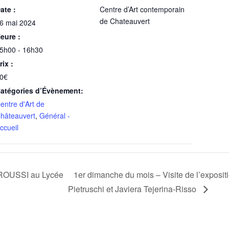
ate :
Centre d’Art contemporain
de Chateauvert
6 mai 2024
eure :
5h00 - 16h30
rix :
0€
atégories d’Évènement:
entre d'Art de
hâteauvert
,
Général -
ccueil
AROUSSI au Lycée
1er dimanche du mois – Visite de l’expos
Pietruschi et Javiera Tejerina-Risso