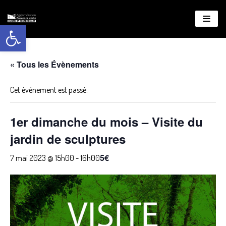
Ouvrir la barre d’outils
Aller
au
contenu
« Tous les Évènements
Cet évènement est passé.
1er dimanche du mois – Visite du
jardin de sculptures
5€
7 mai 2023 @ 15h00
-
16h00