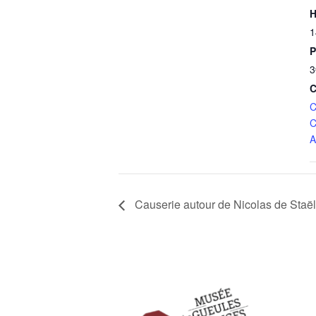
H
1
P
3
C
C
C
A
Causerie autour de Nicolas de Staë