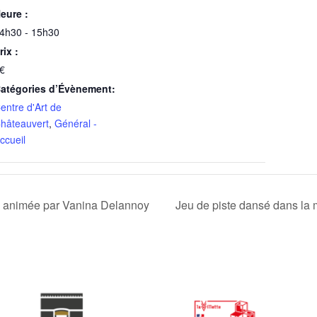
eure :
4h30 - 15h30
rix :
€
atégories d’Évènement:
entre d'Art de
hâteauvert
,
Général -
ccueil
l animée par Vanina Delannoy
Jeu de piste dansé dans l