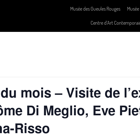
Musée des Gueules Rouges
Musée 
Centre d’Art Contemporai
du mois – Visite de l’e
e Di Meglio, Eve Piet
na-Risso