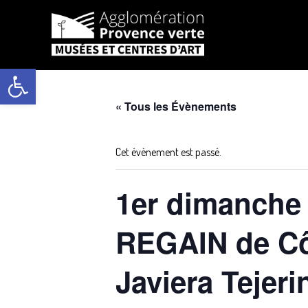
Aller
au
Ouvrir la barre d’outils
contenu
« Tous les Évènements
Cet évènement est passé.
1er dimanche 
REGAIN de Côm
Javiera Tejeri