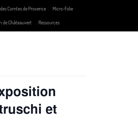
des Comtes de Provence
Micro-Folie
n de Châteauvert
Ressources
xposition
ruschi et